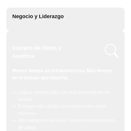
Negocio y Liderazgo
Equipos de Datos y
Analítica
Menos tiempo en infraestructura. Más tiempo
en el trabajo que importa.
Lógica centralizada con una única fuente de
verdad
Entrega más rápida sin coordinación entre
sistemas
Más tiempo en análisis, menos en preparación
de datos